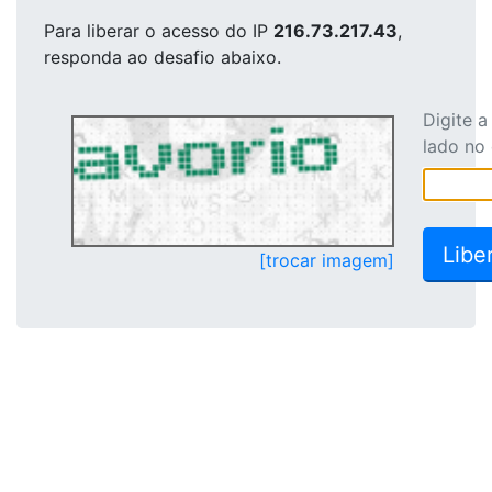
Para liberar o acesso
do IP
216.73.217.43
,
responda ao desafio abaixo.
Digite 
lado no
[trocar imagem]