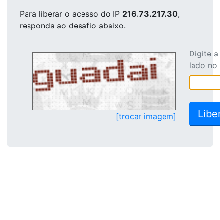
Para liberar o acesso
do IP
216.73.217.30
,
responda ao desafio abaixo.
Digite 
lado no
[trocar imagem]